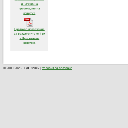
и начина на
провеждане на
(отваря се в нов прозорец)
конкурса
Протокол извлечение
за резултетите от I-ви
и II-ри етап от
(отваря се в нов прозорец)
конкурса
© 2000-2026 - РДГ Ловеч |
Условия за ползване