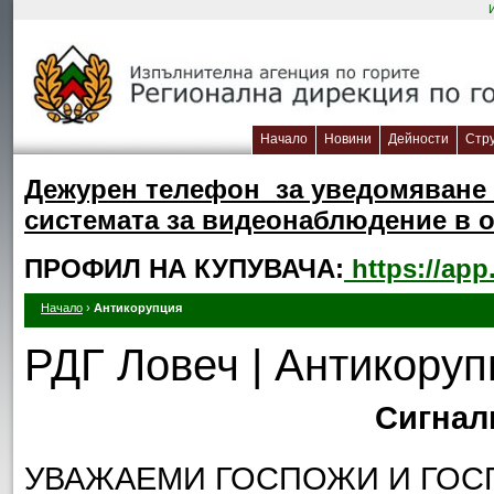
Начало
Новини
Дейности
Стр
Дежурен телефон за уведомяване 
системата за видеонаблюдение в об
ПРОФИЛ НА КУПУВАЧА:
https://app
Начало
›
Антикорупция
РДГ Ловеч | Антикору
Сигнал
УВАЖАЕМИ ГОСПОЖИ И ГОС