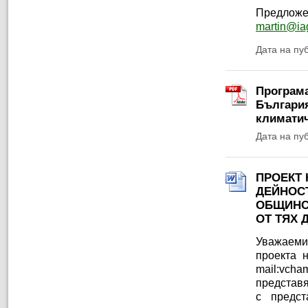
Предложен
martin@ia
Дата на пу
Програма
България
климатич
Дата на пу
ПРОЕКТ 
ДЕЙНОСТ
ОБЩИНС
ОТ ТЯХ 
Уважаеми
проекта н
mail:vch
предст
с предс