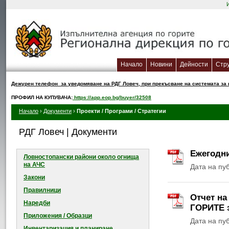
Начало
Новини
Дейности
Стр
Дежурен телефон за уведомяване на РДГ Ловеч, при прекъсване на системата за в
ПРОФИЛ НА КУПУВАЧА:
https://app.eop.bg/buyer/32508
Начало
›
Документи
›
Проекти / Програми / Стратегии
РДГ Ловеч | Документи
Ежегодни
Ловностопански райони около огнищa
на АЧС
Дата на пу
Закони
Правилници
Отчет н
Наредби
ГОРИТЕ з
Приложения / Образци
Дата на пу
Инвентаризация и планиране