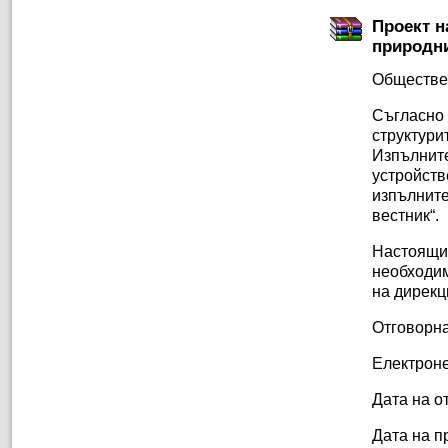
Проект н
природни
Обществе
Съгласно
структу
Изпълни
устройст
изпълните
вестник“.
Настоящ
необходи
на дирекц
Отговорна
Електроне
Дата на от
Дата на п