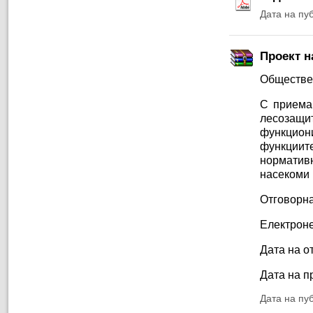
Дата на пу
Проект н
Обществе
С приеман
лесозащ
функциони
функциит
норматив
насекоми 
Отговорна
Електроне
Дата на от
Дата на п
Дата на пу