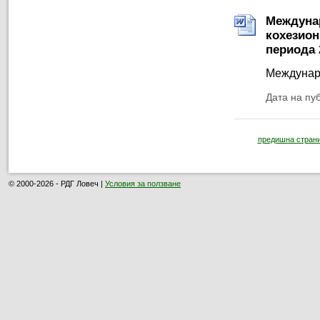
Междунар
кохезион
периода 
Междунаро
Дата на пу
предишна стран
© 2000-2026 - РДГ Ловеч |
Условия за ползване