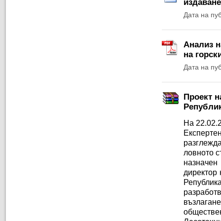
издаване
Дата на пу
Анализ н
на горски
Дата на пу
Проект н
Републик
На 22.02.
Експерт
разглежда
ловното с
назначен
директор 
Република
разработв
възлага
обществен