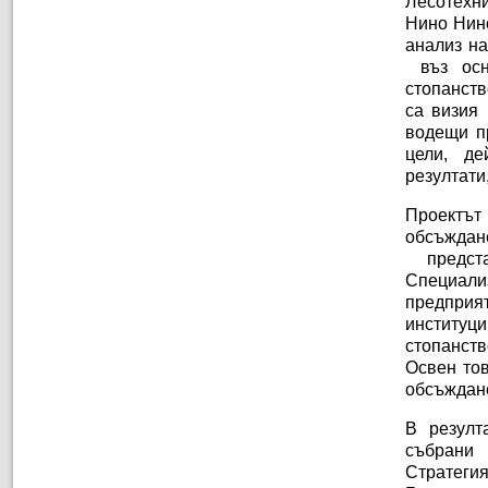
Лесотехн
Нино Нино
анализ на
въз осн
стопанств
са визия 
водещи пр
цели, де
резултати
Проектът
обсъждан
предста
Специализ
предприят
институци
стопанств
Освен то
обсъждане
В резулт
събрани
Стратеги