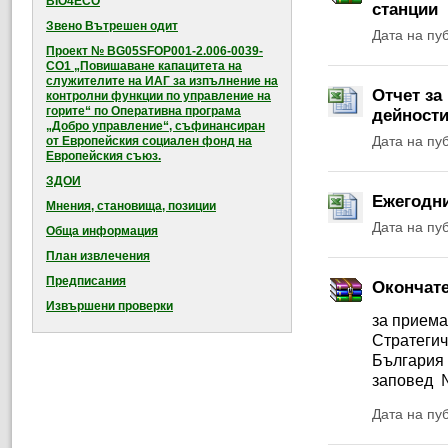
BIO4ECO
станции
Звено Вътрешен одит
Дата на пу
Проект № BG05SFOP001-2.006-0039-
CO1 „Повишаване капацитета на
служителите на ИАГ за изпълнение на
Отчет за
контролни функции по управление на
горите“ по Оперативна програма
дейности
„Добро управление“, съфинансиран
Дата на пу
от Европейския социален фонд на
Европейския съюз.
ЗДОИ
Ежегодни
Мнения, становища, позиции
Дата на пу
Обща информация
План извлечения
Предписания
Окончат
Извършени проверки
за приема
Стратегич
България 
заповед №
Дата на пу