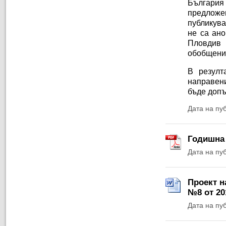
България
предложе
публикува
не са ано
Пловдив 
обобщени
В резулт
направен
бъде допъ
Дата на пу
Годишна 
Дата на пу
Проект н
№8 от 201
Дата на пу