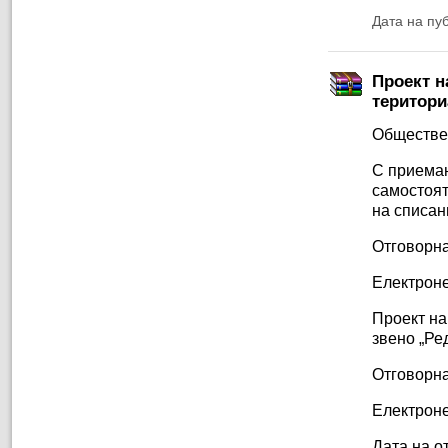
Дата на пу
Проект н
територи
Обществе
С приеман
самостоят
на списан
Отговорна
Електроне
Проект на
звено „Ре
Отговорна
Електроне
Дата на от