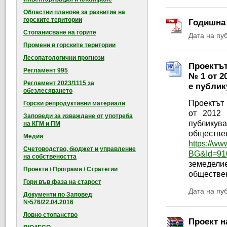
Областни планове за развитие на
горските територии
Годишна 
Стопанисване на горите
Дата на пу
Промени в горските територии
Лесопатологични прогнози
Проектът
Регламент 995
№ 1 от 2
Регламент 2023/1115 за
е публик
обезлесяването
Проектът
Горски репродуктивни материали
от 2012 
Заповеди за изваждане от употреба
публикув
на КГМ и ПМ
обществе
Медии
https://ww
Счетоводство, бюджет и управление
BG&Id=91
на собствеността
земедели
Проекти / Програми / Стратегии
обществен
Гори във фаза на старост
Дата на пу
Документи по Заповед
№576/22.04.2016
Ловно стопанство
Проект н