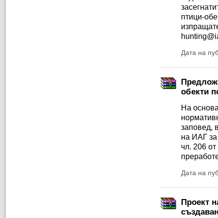
засегнати
птици-об
изпраща
hunting@i
Дата на пу
Предложе
обекти по
На основа
нормативн
заповед, 
на ИАГ за
чл. 206 о
преработе
Дата на пу
Проект н
създаван