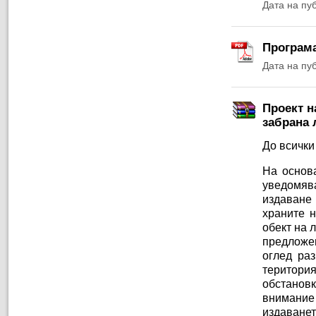
Дата на пу
Програма
Дата на пу
Проект н
забрана 
До всички
На основа
уведомяв
издаване
храните 
обект на 
предложе
оглед ра
територи
обстановк
внимание 
издаване