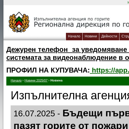
Начало
Новини
Дейности
Стр
Дежурен телефон за уведомяване 
системата за видеонаблюдение в об
ПРОФИЛ НА КУПУВАЧА:
https://app
Начало
›
Новини 2025/07
›
Новина
Изпълнителна агенция
Бъдещи първ
16.07.2025 -
пазят горите от пожари