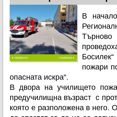
В начал
Регионал
Търново
проведо
Босилек“
предишна
следваща
пожари по
опасната искра“.
В двора на училището пожа
предучилищна възраст с прот
която е разположена в него. 