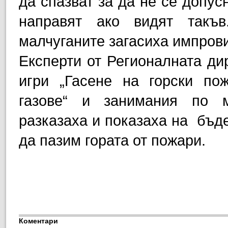
да спазват за да не се допус
направят ако видят такъ
малчуганите загасиха импров
Експерти от Регионалната дир
игри „Гасене на горски по
газове“ и занимания по м
разказаха и показаха на бъд
да пазим гората от пожари.
Коментари