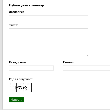
Публикувай коментар
Заглавие:
Текст:
Псевдоним:
Е-мейл:
Код за сигурност