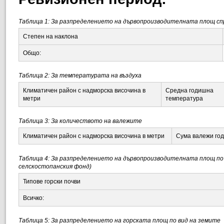
Таблица 1: За разпределението на дървопроизводителната площ сп
Степен на наклона
Общо:
Таблица 2: За температурата на въздуха
Климатичен район с надморска височина в
Средна годишна
метри
температура
Таблица 3: За количеството на валежите
Климатичен район с надморска височина в метри
Сума валежи го
Таблица 4: За разпределението на дървопроизводителната площ по п
селскостопанския фонд)
Типове горски почви
Всичко:
Таблица 5: За разпределението на горската площ по вид на земите