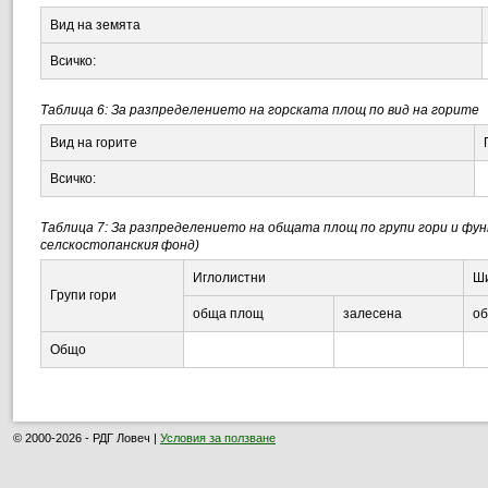
Вид на земята
Всичко:
Таблица 6: За разпределението на горската площ по вид на горите
Вид на горите
Всичко:
Таблица 7: За разпределението на общата площ по групи гори и функ
селскостопанския фонд)
Иглолистни
Ши
Групи гори
обща площ
залесена
о
Общо
© 2000-2026 - РДГ Ловеч |
Условия за ползване