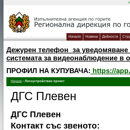
Начало
Новини
Дейности
Стр
Дежурен телефон за уведомяване 
системата за видеонаблюдение в об
ПРОФИЛ НА КУПУВАЧА:
https://app
Начало
›
Лесоустройствен проект
ДГС Плевен
ДГС Плевен
Контакт със звеното: