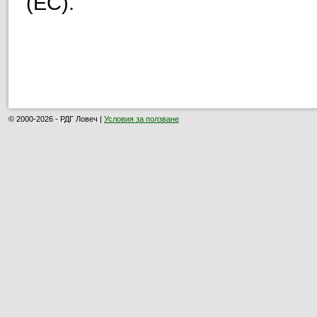
(ЕС).
© 2000-2026 - РДГ Ловеч |
Условия за ползване